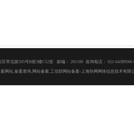
505号B座5楼C52室 邮编： 201100 咨询电话： 021-64389566 64382
26 快网备案网站,备案查询,网站备案,工信部网站备案-上海快网网络信息技术有