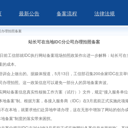
页
最新公告
备案流程
法律法规
司办理拍照备案
站长可在当地IDC分公司办理拍照备案
日前工信部就IDC执行网站备案现场拍照政策作出进一步解释：站长可在当
案的成本。
训会上做出的。据媒体报道，5月13日，工信部召集200余家IDC在京举
公司办理拍照。这一政策信息可以避免一部分人的异地备案奔波。
落实网站备案信息真实性核验工作方案（试行）》文件，规定“接入服务单
本地备案”制。根据方案，各接入服务商（IDC）在3月底前正式实施此
商不在本地，就要求他们赴异地申请办理，这在无形中增加了网站的创办
“本地备案”制度的落实带来困扰。
案中规定IDC‘在2010年3月底前正式实施网站备案信息当面核验’、基础