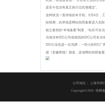
是至今也没有真正执行过此项规定”。
这种状况一直持续的本月初。5月6日，工
纷猜测，此举或是网站拍照备案进入实际
较之最初的“本地备案”制度，“站长可在
当地没有IDC公司或他找的IDC公司在
IDC行业也是一次洗牌，一些小的IDC
据《安徽商报》报道，该省网站拍照备案将
公司地址： 上海市闵行区莘北路
Copyright©20