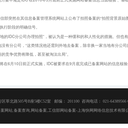
信部突然在其信息备案管理系统网站上公布了拍照备案的“拍照背景原始图”
执行阶段的明确信号。
当地的IDC分公司办理拍照”，被认为是一种缓和的和人性化的措施。但也
当地没有分公司，“这类情况他还需到外地去备案，除非换一家当地有分公司
厂商的竞争优势将降低，甚至被淘汰出局”。
在6月10日前正式实施，IDC被要求在9月底完成已备案网站的信息核验
505号B座5楼C52室 邮编： 201100 咨询电话： 021-64389566 64382
26 快网备案网站,备案查询,网站备案,工信部网站备案-上海快网网络信息技术有